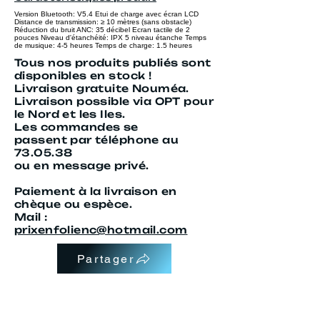
Version Bluetooth: V5.4 Etui de charge avec écran LCD
Distance de transmission: ≥ 10 mètres (sans obstacle)
Réduction du bruit ANC: 35 décibel Ecran tactile de 2
pouces Niveau d'étanchéité: IPX 5 niveau étanche Temps
de musique: 4-5 heures Temps de charge: 1.5 heures
Tous nos produits publiés sont
disponibles en stock !
Livraison gratuite Nouméa.
Livraison possible via OPT pour
le Nord et les Iles.
Les commandes se
passent
par téléphone au
73.05.38
ou en message privé.
Paiement à la livraison en
chèque ou espèce.
Mail :
prixenfolienc@hotmail.com
Partager