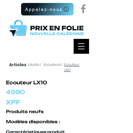
Appelez-nous
Articles
I
Audio I
Ecouteurs I
Ecouteur
LX10
Ecouteur LX10
4990
XPF
Produits neufs
Modèles disponibles :
Caractéristiques produit