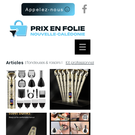
Appelez-nous
Articles
I
Tondeuses & rasoirs I
Kit professionnel