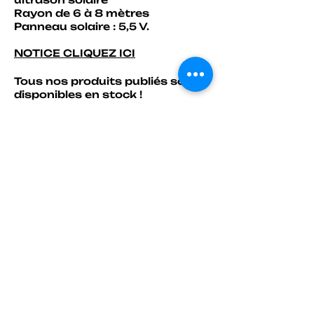
Rayon de 6 à 8 mètres
Panneau solaire : 5,5 V.
NOTICE CLIQUEZ ICI
Tous nos produits publiés sont
disponibles en stock !
Point retrait disponible au
magasin So Vap NC – 7eme
kilomètre
Livraison possible via OPT pour
le Nord et les Iles.
Les commandes se passent par
téléphone au 73.05.38
ou en message privé.
Paiement à la livraison en
chèque ou espèce.
Mail :
prixenfolienc@hotmail.com
Nous contacter