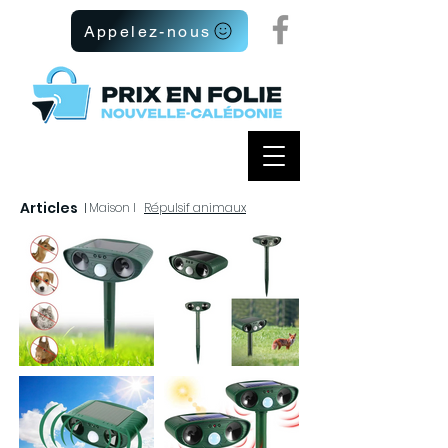
Appelez-nous
Articles
I
Maison I
Répulsif animaux