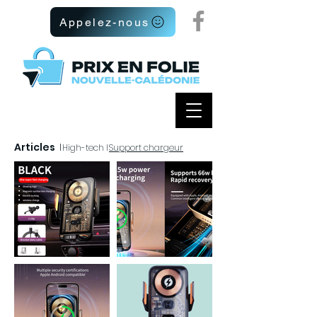
Appelez-nous
Articles
I
High-tech I
Support chargeur