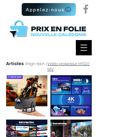
Appelez-nous
Articles
I
High-tech I
Vidéo projecteur HY320
NTV