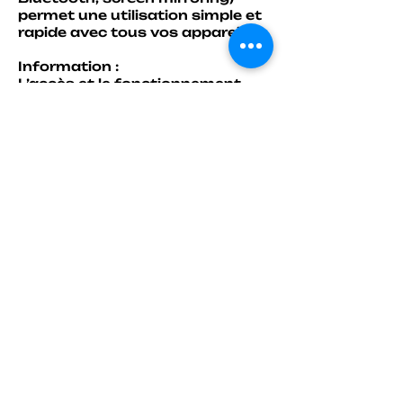
permet une utilisation simple et
rapide avec tous vos appareils.
Information :
L’accès et le fonctionnement
des applications de streaming
peuvent dépendre des mises à
jour du système et de la
connexion internet.
NOTICE CLIQUEZ ICI
Tous nos produits publiés sont
disponibles en stock !
Point retrait disponible au
magasin So Vap NC – 7eme
kilomètre
Livraison possible via OPT pour
le Nord et les Iles.
Les commandes se passent par
téléphone au 73.05.38
ou en message privé.