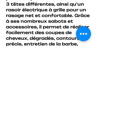
3 têtes différentes, ainsi qu'un
rasoir électrique à grille pour un
rasage net et confortable. Grâce
à ses nombreux sabots et
accessoires, il permet de réaliser
facilement des coupes de
cheveux, dégradés, contours
précis, entretien de la barbe,
moustache, nez et oreilles et
rasage du visage. Son élégante
finition dorée gravée, ses écrans
digitaux intégrés et ses
batteries rechargeables USB en
font un ensemble haut de
gamme aussi performant
qu'esthétique.​
Tous nos produits publiés sont
disponibles en stock !
Point retrait disponible au
magasin So Vap NC – 7eme
kilomètre
Livraison possible via OPT pour