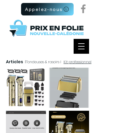
Appelez-nous
Articles
I
Tondeuses & rasoirs I
Kit professionnel