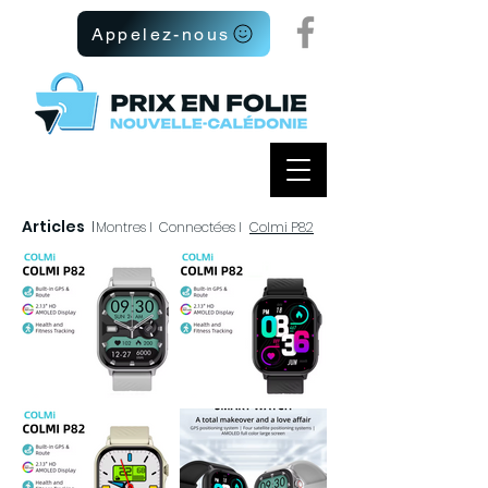
Appelez-nous
Articles
I
Montres I
Connectées I
Colmi P82