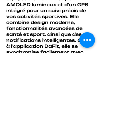
AMOLED lumineux et d’un GPS
intégré pour un suivi précis de
vos activités sportives. Elle
combine design moderne,
fonctionnalités avancées de
santé et sport, ainsi que des
notifications intelligentes. Grâce
à l’application DaFit, elle se
synchronise facilement avec
votre smartphone (Android &
iOS).
GPS intégré pour les sportifs et
les sorties en plein air
Écran AMOLED haute définition,
lisible même en plein soleil
Appels Bluetooth : passer et
répondre directement depuis la
montre
Suivi complet santé + sport
directement au poignet
Notifications et commandes
pratiques sans sortir le