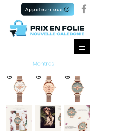
Appelez-nous
Articles
I
Montres
I
Mécaniques
I
Femme Hannah Martin 35