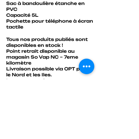
Sac à bandoulière étanche en
PVC
Capacité 5L
​Pochette pour téléphone à écran
tactile
Tous nos produits publiés sont
disponibles en stock !
Point retrait disponible au
magasin So Vap NC – 7eme
kilomètre
Livraison possible via OPT pour
le Nord et les Iles.
Les commandes se passent par
téléphone au 73.05.38
ou en message privé.
Paiement à la livraison en
chèque ou espèce.
Mail :
prixenfolienc@hotmail.com
Nous contacter