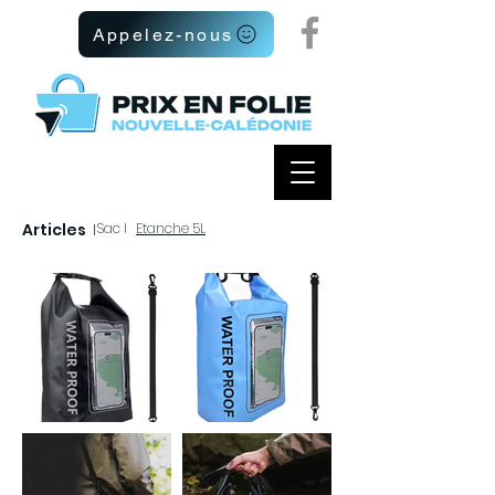
Appelez-nous
Articles
I
Sac I
Etanche 5L