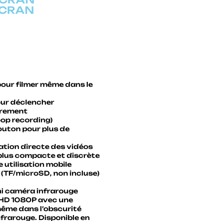
ECRAN
pour filmer même dans le
ur déclencher
trement
oop recording)
outon pour plus de
sation directe des vidéos
 plus compacte et discrète
utilisation mobile
(TF/microSD, non incluse)
ni caméra infrarouge
l HD 1080P avec une
même dans l’obscurité
nfrarouge. Disponible en