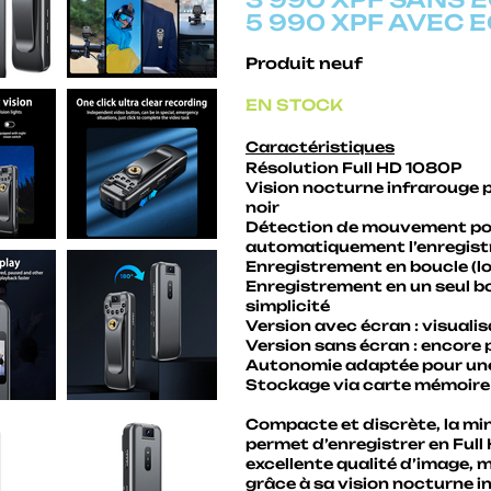
5 990 XPF AVEC 
Produit neuf
EN STOCK
Caractéristiques
Résolution Full HD 1080P
Vision nocturne infrarouge 
noir
Détection de mouvement po
automatiquement l’enregis
Enregistrement en boucle (l
Enregistrement en un seul b
simplicité
Version avec écran : visuali
Version sans écran : encore
Autonomie adaptée pour une 
Stockage via carte mémoire 
Compacte et discrète, la mi
permet d’enregistrer en Ful
excellente qualité d’image, 
grâce à sa vision nocturne i