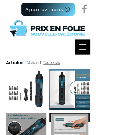
Appelez-nous
Articles
I
Maison I
Tournevis