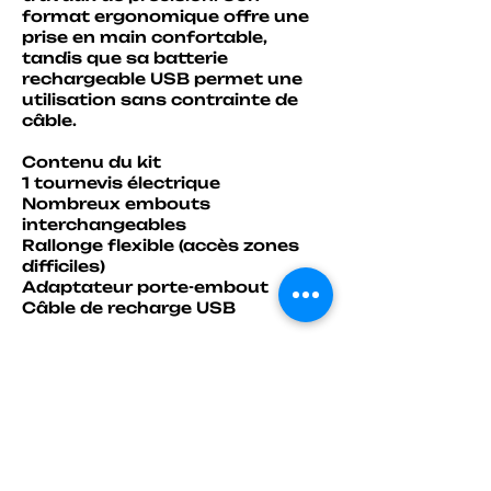
format ergonomique offre une
prise en main confortable,
tandis que sa batterie
rechargeable USB permet une
utilisation sans contrainte de
câble.
Contenu du kit
1 tournevis électrique
Nombreux embouts
interchangeables
Rallonge flexible (accès zones
difficiles)
Adaptateur porte-embout
Câble de recharge USB
NOTICE CLIQUEZ ICI
Tous nos produits publiés sont
disponibles en stock !
Point retrait disponible au
magasin So Vap NC – 7eme
kilomètre