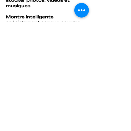
stocker photos, vidéos et
musiques
Montre intelligente
spécialement conçue pour les
enfants, avec écran tactile
couleur et de nombreuses
fonctions ludiques et pratiques.
Elle permet de jouer, prendre des
photos, écouter de la musique
et apprendre en s’amusant, tout
en étant simple d’utilisation.
Idéal pour : Un cadeau ludique et
éducatif pour les enfants, qui
associe jeux, apprentissage et
divertissement dans une seule
montre.
NOTICE CLIQUEZ ICI
Tous nos produits publiés sont
disponibles en stock !
Point retrait disponible au