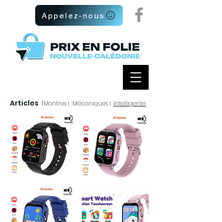
Appelez-nous
Articles
I
Montres I
Mécaniques I
Intelligente